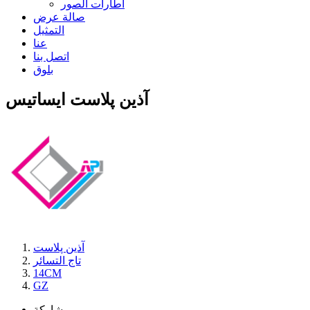
اطارات الصور
صالة عرض
التمثيل
عنا
اتصل بنا
بلوق
آذین پلاست ایساتیس
آذین پلاست
تاج التسائر
14CM
GZ
مشاركة