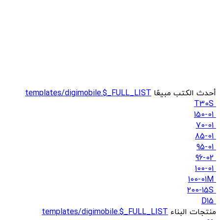
أحدث الكتب مبيعًا
templates/digimobile.$_FULL_LIST
T30S
150-01
70-01
85-01
95-01
96-02
100-01
100-01M
200-15S
D15
منتجات البناء
templates/digimobile.$_FULL_LIST