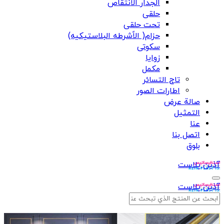
الجدار الانتقاص
حلقی
تحت حلقی
حزام( الاًشرطه البلاستیکیه)
سکوتی
زوایا
مکمل
تاج التسائر
اطارات الصور
صالة عرض
التمثيل
عنا
اتصل بنا
بلوق
آذین پلاست
آذین پلاست