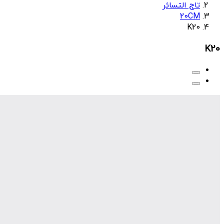
تاج التسائر
20CM
K20
K20