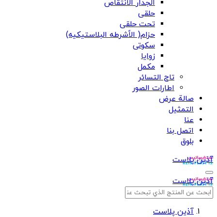
الجدار الانتقاص
حلقی
تحت حلقی
حزام( الاًشرطه البلاستیکیه)
سکوتی
زوایا
مکمل
تاج التسائر
اطارات الصور
صالة عرض
التمثيل
عنا
اتصل بنا
بلوق
آذین پلاست
آذین پلاست
آذین پلاست