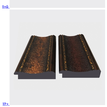
1105
1160