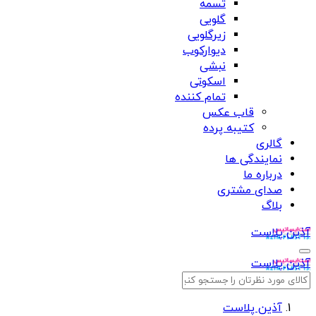
تسمه
گلویی
زیرگلویی
دیوارکوب
نبشی
اسکوتی
تمام کننده
قاب عکس
کتیبه پرده
گالری
نمایندگی ها
درباره ما
صدای مشتری
بلاگ
آذین پلاست
آذین پلاست
آذین پلاست