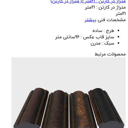
متراژ در کارتن : 21متر
(
1
متراژ در کارتن)
متراژ در کارتن :
21متر
21متر
مشخصات فنی
بیشتر
طرح :
ساده
سایز قاب عکس :
96سانتی متر
سبک :
مدرن
محصولات مرتبط