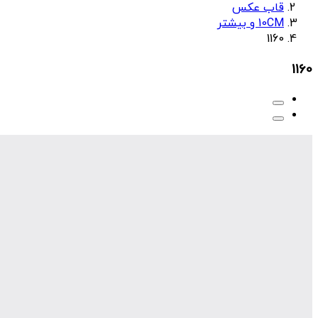
قاب عکس
10CM و بیشتر
1160
1160