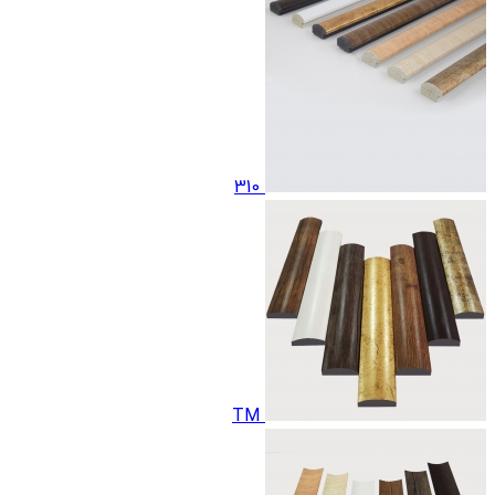
310
TM