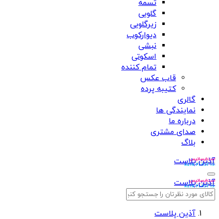
تسمه
گلویی
زیرگلویی
دیوارکوب
نبشی
اسکوتی
تمام کننده
قاب عکس
کتیبه پرده
گالری
نمایندگی ها
درباره ما
صدای مشتری
بلاگ
آذین پلاست
آذین پلاست
آذین پلاست