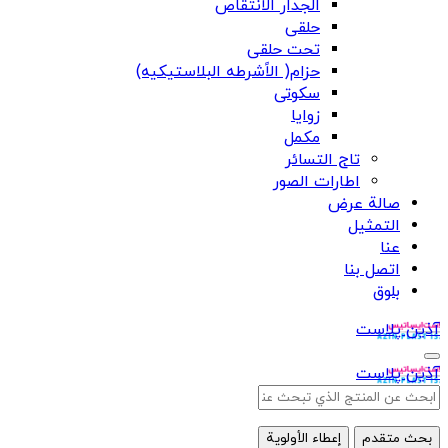
الجدار الانتقاص
حلقی
تحت حلقی
حزام( الاًشرطه البلاستیکیه)
سکوتی
زوایا
مکمل
تاج التسائر
اطارات الصور
صالة عرض
التمثيل
عنا
اتصل بنا
بلوق
آذین پلاست
آذین پلاست
بحث متقدم
إعطاء الأولوية