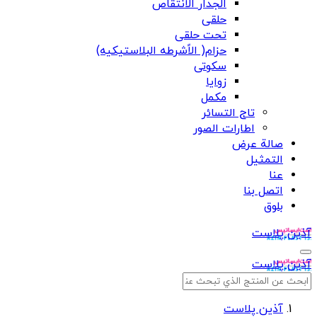
الجدار الانتقاص
حلقی
تحت حلقی
حزام( الاًشرطه البلاستیکیه)
سکوتی
زوایا
مکمل
تاج التسائر
اطارات الصور
صالة عرض
التمثيل
عنا
اتصل بنا
بلوق
آذین پلاست
آذین پلاست
آذین پلاست