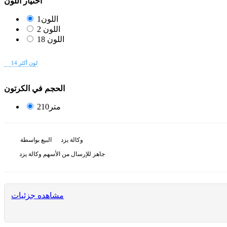
T31
الفئات:
حزام( الاًشرطه البلاستیکیه)
اختيار اللون
اللون1
اللون 2
اللون 18
14 لون أكثر
الحجم في الكرتون
210متر