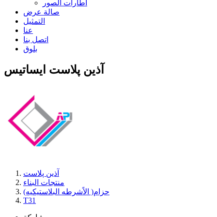
اطارات الصور
صالة عرض
التمثيل
عنا
اتصل بنا
بلوق
آذین پلاست ایساتیس
آذین پلاست
منتجات البناء
حزام( الاًشرطه البلاستیکیه)
T31