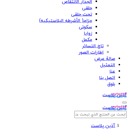
الجدار الانتقاص
حلقی
تحت حلقی
حزام( الاًشرطه البلاستیکیه)
سکوتی
زوایا
مکمل
تاج التسائر
اطارات الصور
صالة عرض
التمثيل
عنا
اتصل بنا
بلوق
آذین پلاست
آذین پلاست
آذین پلاست